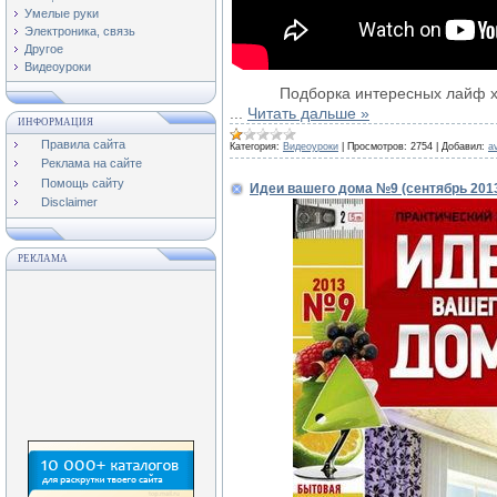
Умелые руки
Электроника, связь
Другое
Видеоуроки
Подборка интересных лайф х
...
Читать дальше »
ИНФОРМАЦИЯ
Правила сайта
Категория:
Видеоуроки
|
Просмотров:
2754
|
Добавил:
a
Реклама на сайте
Помощь сайту
Идеи вашего дома №9 (сентябрь 201
Disclaimer
РЕКЛАМА