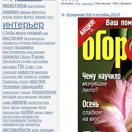
квартира
Категория:
Дом, квартира
|
Просмотров:
1863
|
Добавил:
инструмент
дерево
овощи
фрукты
Огородник №9 (сентябрь 2013)
ягоды
кухня
видео
тюнинг
тест
интерьер
стиль
мода
урожай
сам
растения
безопасность
ручная работа
обработка
крючок
вышивка
проект
инструменты
мастерская
одежда
Радио
Обзор
Автоцентр
аудио
настройка
ПК
Софт
автомир
Chip
новости
железо
Upgrade
схемы
секреты
Computer Bild
мастер
Приборы
спорт
техника
ландшафт
технологии
компьютер
туризм
игрушки
делаем
изготовление
декор
сами
архитектура
дети
Фото
бисер
украшения
хобби
творчество
наука
Закон
аксессуары
аппаратура
тестирование
Гаджеты
домоводство
рецепты
автомобили
для женщин