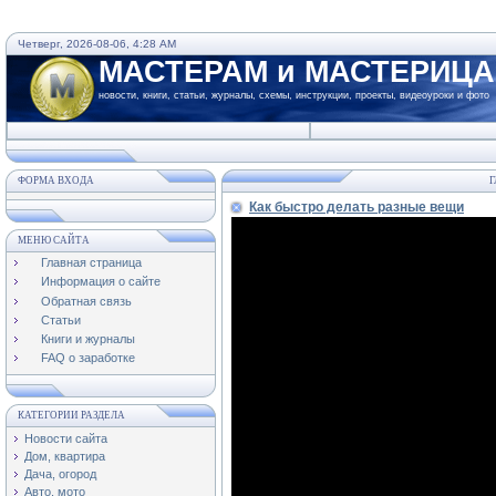
Четверг, 2026-08-06, 4:28 AM
МАСТЕРАМ и МАСТЕРИЦ
новости, книги, статьи, журналы, схемы, инструкции, проекты, видеоуроки и фото
ФОРМА ВХОДА
Г
Как быстро делать разные вещи
МЕНЮ САЙТА
Главная страница
Информация о сайте
Обратная связь
Статьи
Книги и журналы
FAQ о заработке
КАТЕГОРИИ РАЗДЕЛА
Новости сайта
Дом, квартира
Дача, огород
Авто, мото