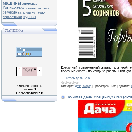
машины
здоровье
Компьютеры
семья
реклама
ремесло
каталоги
коттеджи
журнал
справочники
СТАТИСТИКА
Красочный современный журнал для любител
полезные советы по уходу за различными куль
...
Читать дальше »
Онлайн всего:
1
Категория:
Дача, огород
|
Просмотров:
1766
|
Добавил:
Гостей:
1
Пользователей:
0
Любимая дача. Спецвыпуск №9 (октя