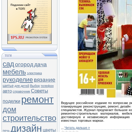
ТЕГИ
сад
огород
дача
мебель
электрика
рукоделие
вязание
шитье
для детей
Выбор
телефон
Советы
авто
справочник
ремонт
поделки
Ведущее российское издание по вопросам ре
планирующие реконструкцию, ремонт, дизайн
дом
специалистов. Журнал предлагает большое к
ремонтно-строительных материалов, мебе
строительство
достоверную и независимую информацию 
известных торговых марках.
дизайн
...
Читать дальше »
цветы
печь