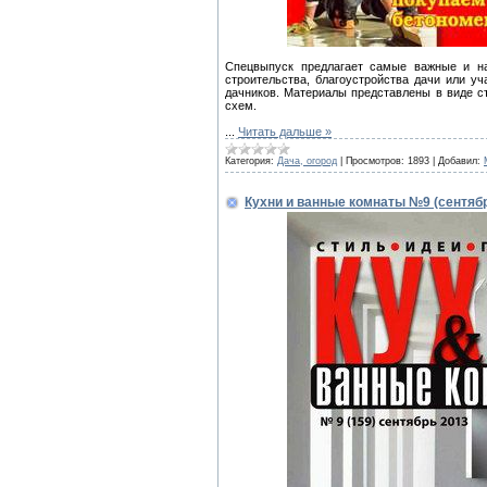
Спецвыпуск предлагает самые важные и н
строительства, благоустройства дачи или у
дачников. Материалы представлены в виде с
схем.
...
Читать дальше »
Категория:
Дача, огород
|
Просмотров:
1893
|
Добавил:
Кухни и ванные комнаты №9 (сентябр