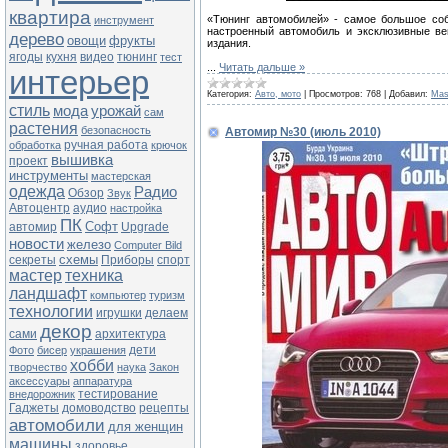
квартира
«Тюнинг автомобилей» - самое большое соб
инструмент
настроенный автомобиль и эксклюзивные ве
дерево
овощи
фрукты
издания.
ягоды
кухня
видео
тюнинг
тест
...
Читать дальше »
интерьер
Категория:
Авто, мото
|
Просмотров:
768
|
Добавил:
Mas
стиль
мода
урожай
сам
растения
безопасность
Автомир №30 (июль 2010)
ручная работа
обработка
крючок
вышивка
проект
инструменты
мастерская
одежда
Радио
Обзор
Звук
Автоцентр
аудио
настройка
ПК
Софт
автомир
Upgrade
новости
железо
Computer Bild
схемы
секреты
Приборы
спорт
мастер
техника
ландшафт
компьютер
туризм
технологии
игрушки
делаем
декор
сами
архитектура
дети
Фото
бисер
украшения
хобби
творчество
наука
Закон
аксессуары
аппаратура
тестирование
внедорожник
Гаджеты
домоводство
рецепты
автомобили
для женщин
машины
здоровье