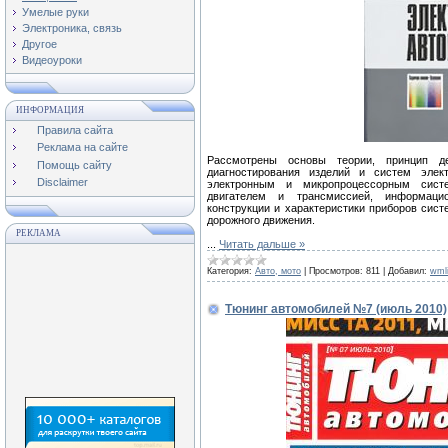
Умелые руки
Электроника, связь
Другое
Видеоуроки
ИНФОРМАЦИЯ
Правила сайта
Реклама на сайте
Рассмотрены основы теории, принцип дей
Помощь сайту
диагностирования изделий и систем элек
Disclaimer
электронным и микропроцессорным систе
двигателем и трансмиссией, информацио
конструкции и характеристики приборов сис
дорожного движения.
РЕКЛАМА
...
Читать дальше »
Категория:
Авто, мото
|
Просмотров:
811
|
Добавил:
wml
Тюнинг автомобилей №7 (июль 2010)