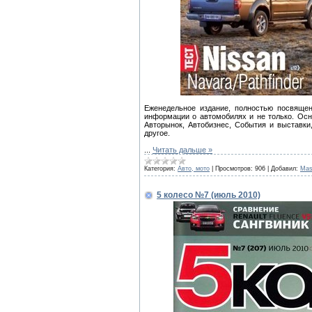
Еженедельное издание, полностью посвяще
информации о автомобилях и не только. Осн
Авторынок, Автобизнес, События и выставки
другое.
...
Читать дальше »
Категория:
Авто, мото
|
Просмотров:
906
|
Добавил:
Mas
5 колесо №7 (июль 2010)