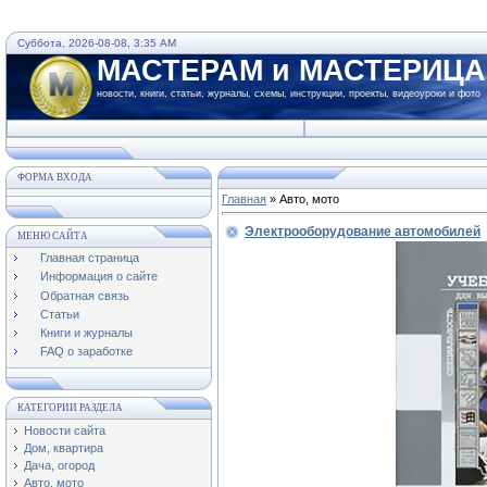
Суббота, 2026-08-08, 3:35 AM
МАСТЕРАМ и МАСТЕРИЦ
новости, книги, статьи, журналы, схемы, инструкции, проекты, видеоуроки и фото
ФОРМА ВХОДА
Главная
»
Авто, мото
Электрооборудование автомобилей
МЕНЮ САЙТА
Главная страница
Информация о сайте
Обратная связь
Статьи
Книги и журналы
FAQ о заработке
КАТЕГОРИИ РАЗДЕЛА
Новости сайта
Дом, квартира
Дача, огород
Авто, мото