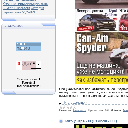
Компьютеры
семья
реклама
ремесло
каталоги
коттеджи
журнал
справочники
СТАТИСТИКА
Онлайн всего:
1
Гостей:
1
Пользователей:
0
Специализированное автомобильное издани
перед собой цель донести до читателя макс
ними связано. Представлены актуальные цены
...
Читать дальше »
Категория:
Авто, мото
|
Просмотров:
846
|
Добавил:
Mas
Автоцентр №30 (19 июля 2010)