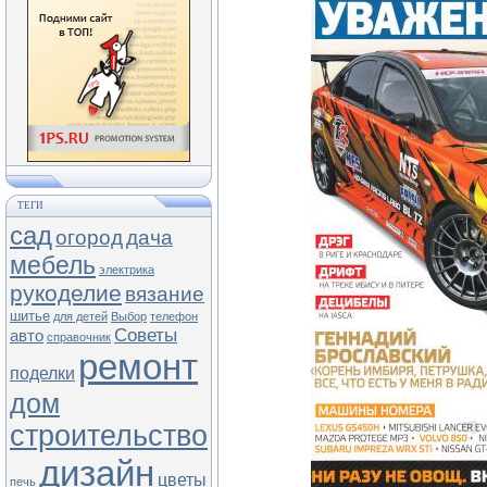
ТЕГИ
сад
огород
дача
мебель
электрика
рукоделие
вязание
шитье
для детей
Выбор
телефон
Советы
авто
справочник
ремонт
поделки
дом
строительство
дизайн
цветы
печь