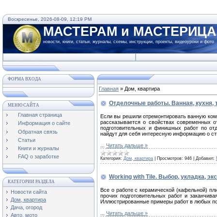
Воскресенье, 2026-08-09, 12:19 PM
МАСТЕРАМ и МАСТЕРИЦ
новости, книги, статьи, журналы, схемы, инструкции, проекты, видеоуроки и фото
ФОРМА ВХОДА
Главная
»
Дом, квартира
Отделочные работы. Ванная, кухня, 
МЕНЮ САЙТА
Главная страница
Если вы решили отремонтировать ванную комна
рассказывается о свойствах современных о
Информация о сайте
подготовительных и финишных работ по отде
Обратная связь
найдут для себя интересную информацию о ст
Статьи
...
Читать дальше »
Книги и журналы
FAQ о заработке
Категория:
Дом, квартира
|
Просмотров:
946
|
Добавил:
Working with Tile. Выбор, укладка, э
КАТЕГОРИИ РАЗДЕЛА
Все о работе с керамической (кафельной) пл
Новости сайта
прочих подготовительных работ и заканчива
Дом, квартира
Иллюстрированные примеры работ в любых по
Дача, огород
...
Читать дальше »
Авто, мото