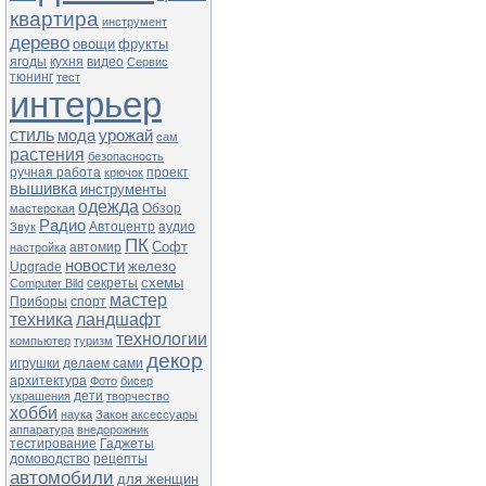
квартира
инструмент
дерево
овощи
фрукты
ягоды
кухня
видео
Сервис
тюнинг
тест
интерьер
стиль
мода
урожай
сам
растения
безопасность
ручная работа
проект
крючок
вышивка
инструменты
одежда
Обзор
мастерская
Радио
Автоцентр
аудио
Звук
ПК
Софт
автомир
настройка
новости
железо
Upgrade
схемы
секреты
Computer Bild
мастер
Приборы
спорт
техника
ландшафт
технологии
компьютер
туризм
декор
игрушки
делаем сами
архитектура
Фото
бисер
дети
украшения
творчество
хобби
наука
Закон
аксессуары
аппаратура
внедорожник
тестирование
Гаджеты
домоводство
рецепты
автомобили
для женщин