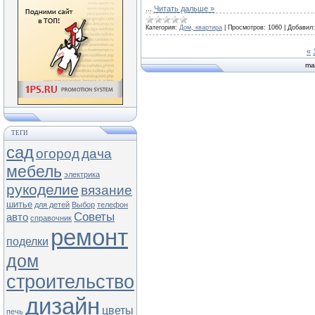
...
Читать дальше »
Категория:
Дом, квартира
|
Просмотров:
1060
|
Добавил:
«
ma
ТЕГИ
сад
огород
дача
мебель
электрика
рукоделие
вязание
шитье
для детей
Выбор
телефон
Советы
авто
справочник
ремонт
поделки
дом
строительство
дизайн
цветы
печь