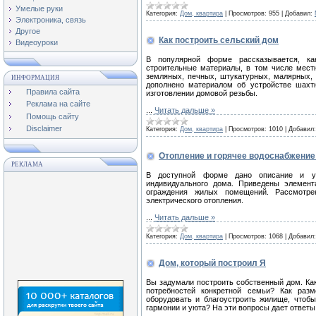
Умелые руки
Категория:
Дом, квартира
|
Просмотров:
955
|
Добавил:
Электроника, связь
Другое
Как построить сельский дом
Видеоуроки
В популярной форме рассказывается, ка
строительные материалы, в том числе мест
земляных, печных, штукатурных, малярных, 
ИНФОРМАЦИЯ
дополнено материалом об устройстве шахтн
Правила сайта
изготовлении домовой резьбы.
Реклама на сайте
...
Читать дальше »
Помощь сайту
Disclaimer
Категория:
Дом, квартира
|
Просмотров:
1010
|
Добавил:
Отопление и горячее водоснабжени
РЕКЛАМА
В доступной форме дано описание и ус
индивидуального дома. Приведены элемен
ограждения жилых помещений. Рассмотрен
электрического отопления.
...
Читать дальше »
Категория:
Дом, квартира
|
Просмотров:
1068
|
Добавил:
Дом, который построил Я
Вы задумали построить собственный дом. Ка
потребностей конкретной семьи? Как раз
оборудовать и благоустроить жилище, чтоб
гармонии и уюта? На эти вопросы дает ответы