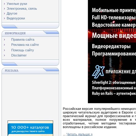
Умелые руки
Электроника, связь
Другое
Видеоуроки
ИНФОРМАЦИЯ
Правила сайта
Реклама на сайте
Помощь сайту
Disclaimer
РЕКЛАМА
Российская версия популярнейшего немецкого
широкую читательскую аудиторию в Европе с
практический журнал для профессионалов и 
всех материалов, полное погружение в т
отработанные, четкие методики тестиров
воплощены в российском издании.
...
Читать дальше »