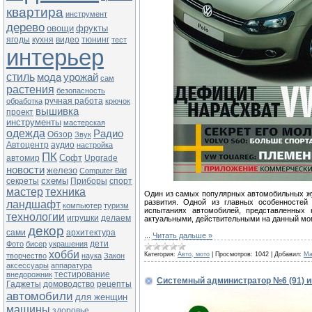
квартира
инструмент
дерево
овощи
фрукты
ягоды
кухня
видео
тюнинг
тест
интерьер
стиль
мода
урожай
сам
растения
безопасность
ручная работа
обработка
крючок
вышивка
проект
инструменты
мастерская
одежда
Радио
Обзор
Звук
Автоцентр
аудио
настройка
ПК
Софт
автомир
Upgrade
новости
железо
Computer Bild
схемы
секреты
Приборы
спорт
мастер
техника
Один из самых популярных автомобильных ж
развития. Одной из главных особенностей
ландшафт
компьютер
туризм
испытаниях автомобилей, представленных
технологии
игрушки
делаем
актуальными, действительными на данный мо
декор
сами
архитектура
...
Читать дальше »
дети
Фото
бисер
украшения
хобби
Категория:
Авто, мото
|
Просмотров:
1042
|
Добавил:
Ma
творчество
наука
Закон
аксессуары
аппаратура
тестирование
внедорожник
Системный администратор №6 (91) и
Гаджеты
домоводство
рецепты
автомобили
для женщин
машины
здоровье