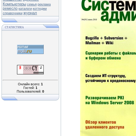
Компьютеры
семья
реклама
ремесло
каталоги
коттеджи
журнал
справочники
СТАТИСТИКА
Онлайн всего:
1
Гостей:
1
Пользователей:
0