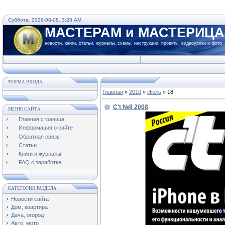
Суббота, 2026-08-08, 3:28 AM
МАСТЕРАМ и МАСТЕРИЦ
новости, книги, статьи, журналы, схемы, инструкции, проекты, видеоуроки и фото
ФОРМА ВХОДА
Главная
»
2010
»
Июль
»
18
C't №8 2008
МЕНЮ САЙТА
Главная страница
Информация о сайте
Обратная связь
Статьи
Книги и журналы
FAQ о заработке
КАТЕГОРИИ РАЗДЕЛА
Новости сайта
Дом, квартира
Дача, огород
Авто, мото