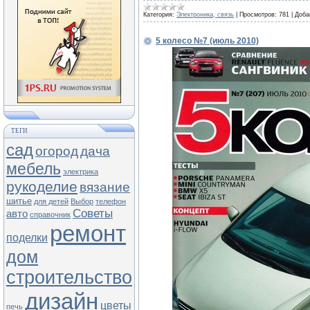
Категория:
Электроника, связь
|
Просмотров:
781
|
Доба
5 колесо №7 (июль 2010)
ТЕГИ
сад
огород
дача
мебель
электрика
рукоделие
вязание
шитье
для детей
Выбор
телефон
Советы
авто
справочник
ремонт
поделки
дом
строительство
дизайн
цветы
печь