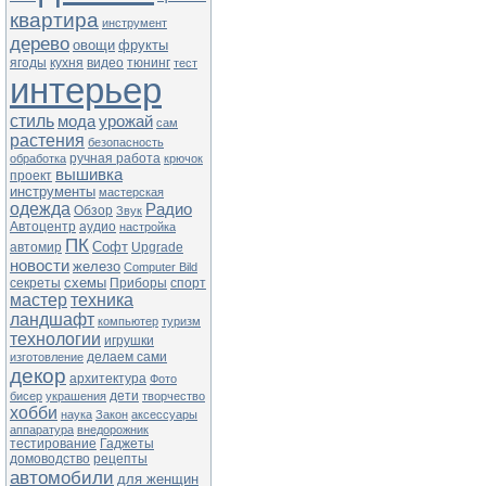
квартира
инструмент
дерево
овощи
фрукты
ягоды
кухня
видео
тюнинг
тест
интерьер
стиль
мода
урожай
сам
растения
безопасность
ручная работа
обработка
крючок
вышивка
проект
инструменты
мастерская
одежда
Радио
Обзор
Звук
Автоцентр
аудио
настройка
ПК
Софт
автомир
Upgrade
новости
железо
Computer Bild
схемы
секреты
Приборы
спорт
мастер
техника
ландшафт
компьютер
туризм
технологии
игрушки
делаем сами
изготовление
декор
архитектура
Фото
дети
бисер
украшения
творчество
хобби
наука
Закон
аксессуары
аппаратура
внедорожник
тестирование
Гаджеты
домоводство
рецепты
автомобили
для женщин