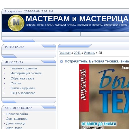
Воскресенье, 2026-08-09, 7:01 AM
МАСТЕРАМ и МАСТЕРИЦ
новости, книги, статьи, журналы, схемы, инструкции, проекты, видеоуроки и фото
ФОРМА ВХОДА
Главная
»
2011
»
Январь
»
28
Потребитель. Бытовая техника (зима
МЕНЮ САЙТА
Главная страница
Информация о сайте
Обратная связь
Статьи
Книги и журналы
FAQ о заработке
КАТЕГОРИИ РАЗДЕЛА
Новости сайта
Дом, квартира
Дача, огород
Авто, мото