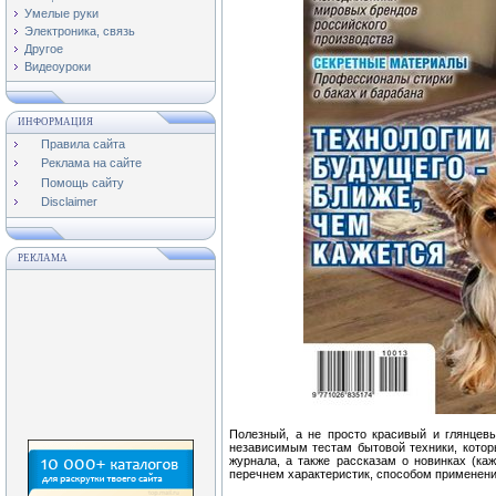
Умелые руки
Электроника, связь
Другое
Видеоуроки
ИНФОРМАЦИЯ
Правила сайта
Реклама на сайте
Помощь сайту
Disclaimer
РЕКЛАМА
Полезный, а не просто красивый и глянцев
независимым тестам бытовой техники, котор
журнала, а также рассказам о новинках (ка
перечнем характеристик, способом применения