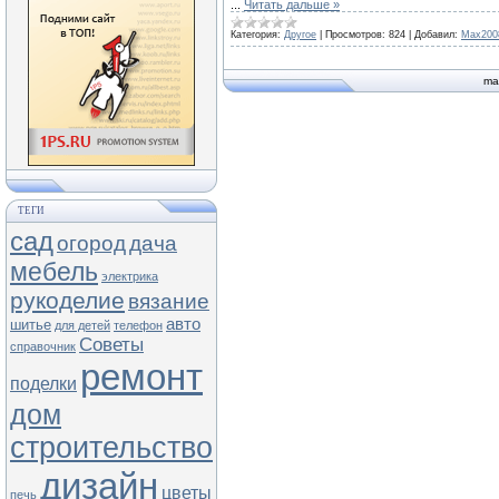
...
Читать дальше »
Категория:
Другое
|
Просмотров:
824
|
Добавил:
Max200
ma
ТЕГИ
сад
огород
дача
мебель
электрика
рукоделие
вязание
авто
шитье
для детей
телефон
Советы
справочник
ремонт
поделки
дом
строительство
дизайн
цветы
печь