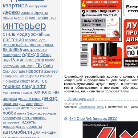
квартира
инструмент
дерево
овощи
фрукты
ягоды
кухня
видео
тюнинг
тест
интерьер
стиль
мода
урожай
сам
растения
безопасность
ручная работа
проект
крючок
вышивка
инструменты
одежда
Обзор
мастерская
Радио
Автоцентр
аудио
Звук
ПК
Софт
автомир
настройка
новости
железо
Upgrade
Chip
схемы
секреты
Computer Bild
Крупнейший европейский журнал о компьют
мастер
концепцией и предназначен для людей, кот
Приборы
спорт
телекоммуникаций, аудио-, видео- и фототе
техника
ландшафт
тесты оборудования и программ, обучающ
технологии
новичкам, так и опытным пользователям.
компьютер
туризм
декор
игрушки
делаем сами
...
Читать дальше »
архитектура
Фото
бисер
Категория:
Электроника, связь
|
Просмотров:
847
|
Доба
дети
украшения
творчество
хобби
наука
Закон
аксессуары
тестирование
аппаратура
4x4 Club №1 (январь 2011)
Гаджеты
авторынок
домоводство
рецепты
автомобили
для женщин
машины