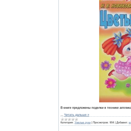
В книге предложены поделки в технике апплика
...
Читать дальше »
Категория:
Умелые руки
|
Просмотров:
904
|
Добавил:
w