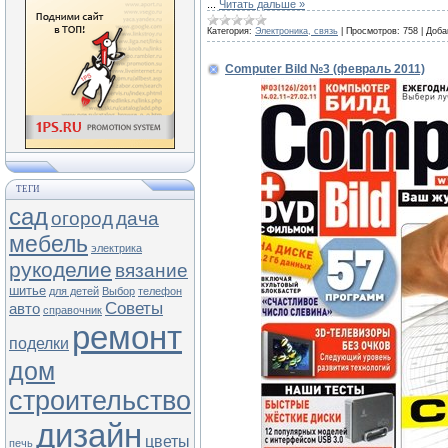
...
Читать дальше »
Категория:
Электроника, связь
|
Просмотров:
758
|
Доба
Computer Bild №3 (февраль 2011)
ТЕГИ
сад
огород
дача
мебель
электрика
рукоделие
вязание
шитье
для детей
Выбор
телефон
Советы
авто
справочник
ремонт
поделки
дом
строительство
дизайн
цветы
печь