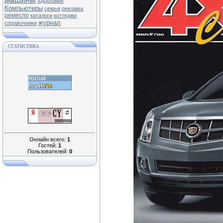
здоровье
Компьютеры
семья
реклама
ремесло
каталоги
коттеджи
журнал
справочники
СТАТИСТИКА
Онлайн всего:
1
Гостей:
1
Пользователей:
0