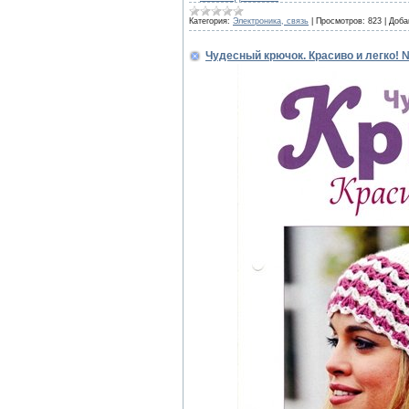
Категория:
Электроника, связь
|
Просмотров:
823
|
Доба
Чудесный крючок. Красиво и легко! 