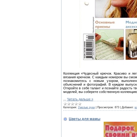
Коллекция «Чудесный крючок. Красиво и лег
вязания крючком. С каждым номером вы смож
познакомитесь с новым узором, выполнен
объяснений и фотографий. В каждом выпуск
Откройте в себе талант и познайте радость т
моделей, вы соберете собственную коллекцию
...
Читать дальше »
Категория:
Умелые руки
|
Просмотров:
873
|
Добавил:
w
Цветы для мамы