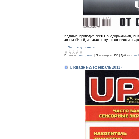
Издание проводит тесты внедорожников, выя
автомобилей, излагает о путешествиях и снар
...
Читать дальше »
Категория:
Авто, мото
|
Просмотров:
859
|
Добавил:
wml
Upgrade №5 (февраль 2011)