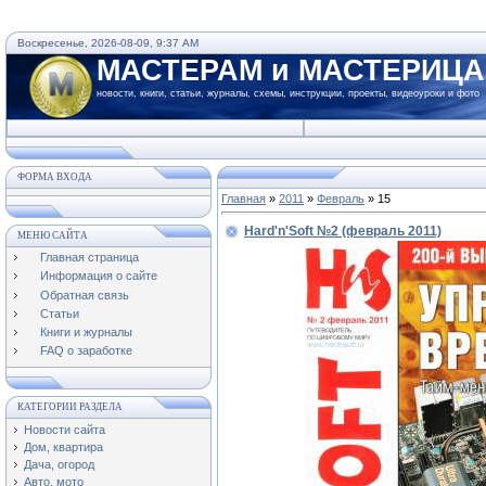
Воскресенье, 2026-08-09, 9:37 AM
МАСТЕРАМ и МАСТЕРИЦ
новости, книги, статьи, журналы, схемы, инструкции, проекты, видеоуроки и фото
ФОРМА ВХОДА
Главная
»
2011
»
Февраль
»
15
Hard'n'Soft №2 (февраль 2011)
МЕНЮ САЙТА
Главная страница
Информация о сайте
Обратная связь
Статьи
Книги и журналы
FAQ о заработке
КАТЕГОРИИ РАЗДЕЛА
Новости сайта
Дом, квартира
Дача, огород
Авто, мото