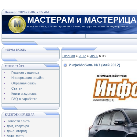
Четверг, 2026-08-06, 7:35 AM
МАСТЕРАМ и МАСТЕРИЦ
новости, книги, статьи, журналы, схемы, инструкции, проекты, видеоуроки и фото
ФОРМА ВХОДА
Главная
»
2012
»
Июнь
»
08
ИнфоМобиль №3 (май 2012)
МЕНЮ САЙТА
Главная страница
Информация о сайте
Обратная связь
Статьи
Книги и журналы
FAQ о заработке
КАТЕГОРИИ РАЗДЕЛА
Новости сайта
Дом, квартира
Дача, огород
Авто, мото