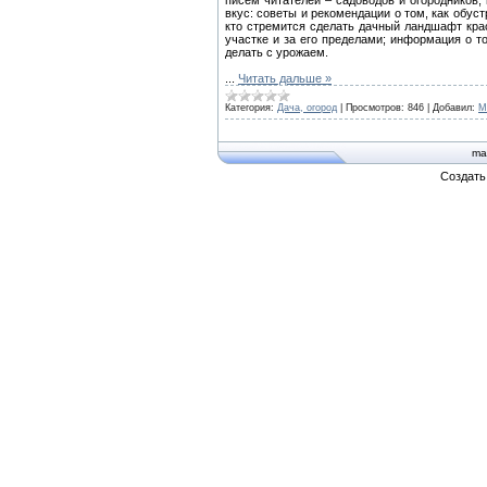
писем читателей – садоводов и огородников
вкус: советы и рекомендации о том, как обуст
кто стремится сделать дачный ландшафт кра
участке и за его пределами; информация о т
делать с урожаем.
...
Читать дальше »
Категория:
Дача, огород
|
Просмотров:
846
|
Добавил:
M
ma
Создат