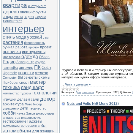
квартира
инструмент
дерево
овощи
фрукты
ягоды
кухня
видео
Сервис
тюнинг
тест
интерьер
стиль
мода
урожай
сам
растения
безопасность
ручная работа
проект
крючок
вышивка
инструменты
одежда
Обзор
мастерская
Радио
Автоцентр
аудио
ПК
Софт
автомир
настройка
Журнал о мебели и интерьерных аксессуарах,
новости
железо
Upgrade
этой области. В каждом выпуске журнала ес
схемы
секреты
интересных идеях оформления интерьера.
Computer Bild
мастер
Приборы
спорт
...
Читать дальше »
техника
ландшафт
технологии
Категория:
Дом, квартира
|
Просмотров:
742
|
Добавил:
компьютер
туризм
декор
игрушки
делаем сами
Nuts and Volts №6 (June 2012)
архитектура
Фото
бисер
дети
украшения
творчество
хобби
наука
Закон
аксессуары
аппаратура
внедорожник
тестирование
Гаджеты
домоводство
рецепты
быт
автомобили
для женщин