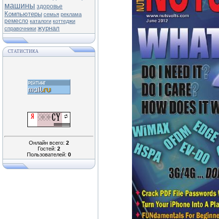
машины
здоровье
Компьютеры
семья
реклама
ремесло
каталоги
коттеджи
журнал
справочники
СТАТИСТИКА
Онлайн всего:
2
Гостей:
2
Пользователей:
0