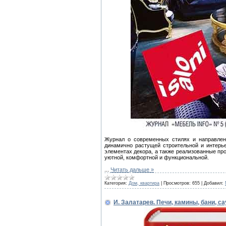
Журнал о cовременных стилях и направлен
динамично растущей строительной и интерье
элементах декора, а также реализованные пр
уютной, комфортной и функциональной.
...
Читать дальше »
Категория:
Дом, квартира
|
Просмотров:
655
|
Добавил:
И. Залатарев. Печи, камины, бани, с