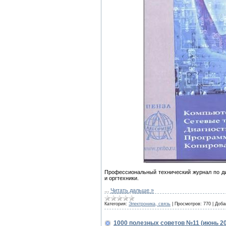
Профессиональный технический журнал по ди
и оргтехники.
...
Читать дальше »
Категория:
Электроника, связь
|
Просмотров:
770
|
Доба
1000 полезных советов №11 (июнь 2