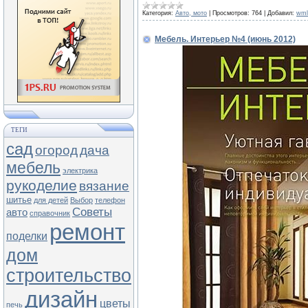
Категория:
Авто, мото
|
Просмотров:
764
|
Добавил:
wml
Мебель. Интерьер №4 (июнь 2012)
ТЕГИ
сад
огород
дача
мебель
электрика
рукоделие
вязание
шитье
для детей
Выбор
телефон
Советы
авто
справочник
ремонт
поделки
дом
строительство
дизайн
цветы
печь