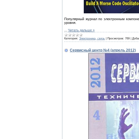
Популярный журнал по электронным компоне
уровня.
...
Читать дальше »
Категория:
Электроника, связь
|
Просмотров:
769
|
Доба
Сервисный центр №4 (апрель 2012)