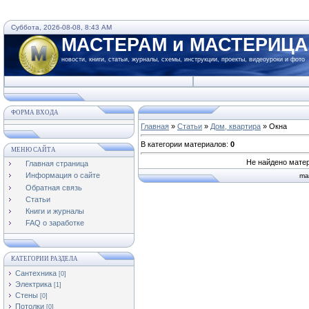
Суббота, 2026-08-08, 8:43 AM
МАСТЕРАМ и МАСТЕРИЦ
новости, книги, статьи, журналы, схемы, инструкции, проекты, видеоуроки и фото
ФОРМА ВХОДА
Главная
»
Статьи
»
Дом, квартира
» Окна
В категории материалов
:
0
МЕНЮ САЙТА
Не найдено мате
Главная страница
Информация о сайте
ma
Обратная связь
Статьи
Книги и журналы
FAQ о заработке
КАТЕГОРИИ РАЗДЕЛА
Сантехника
[0]
Электрика
[1]
Стены
[0]
Потолки
[0]