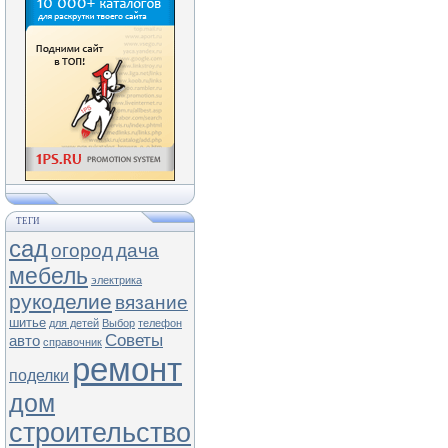
ТЕГИ
сад
огород
дача
мебель
электрика
рукоделие
вязание
шитье
для детей
Выбор
телефон
Советы
авто
справочник
ремонт
поделки
дом
строительство