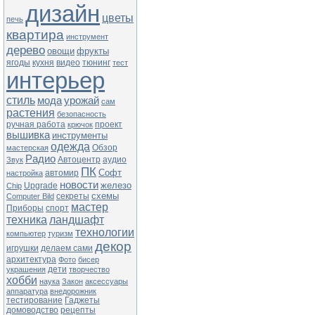
дизайн
цветы
печь
квартира
инструмент
дерево
овощи
фрукты
ягоды
кухня
видео
тюнинг
тест
интерьер
стиль
мода
урожай
сам
растения
безопасность
ручная работа
проект
крючок
вышивка
инструменты
одежда
Обзор
мастерская
Радио
Автоцентр
аудио
Звук
ПК
Софт
автомир
настройка
новости
железо
Upgrade
Chip
схемы
секреты
Computer Bild
мастер
Приборы
спорт
техника
ландшафт
технологии
компьютер
туризм
декор
игрушки
делаем сами
архитектура
Фото
бисер
дети
украшения
творчество
хобби
наука
Закон
аксессуары
аппаратура
внедорожник
тестирование
Гаджеты
домоводство
рецепты