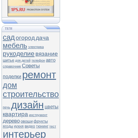
ТЕГИ
сад
огород
дача
мебель
электрика
рукоделие
вязание
авто
шитье
для детей
телефон
Советы
справочник
ремонт
поделки
дом
строительство
дизайн
цветы
печь
квартира
инструмент
дерево
овощи
фрукты
ягоды
кухня
видео
тюнинг
тест
интерьер