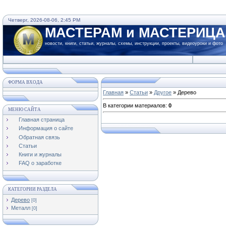
Четверг, 2026-08-06, 2:45 PM
МАСТЕРАМ и МАСТЕРИЦ
новости, книги, статьи, журналы, схемы, инструкции, проекты, видеоуроки и фото
ФОРМА ВХОДА
Главная
»
Статьи
»
Другое
» Дерево
В категории материалов
:
0
МЕНЮ САЙТА
Главная страница
Информация о сайте
Обратная связь
Статьи
Книги и журналы
FAQ о заработке
КАТЕГОРИИ РАЗДЕЛА
Дерево
[0]
Металл
[0]