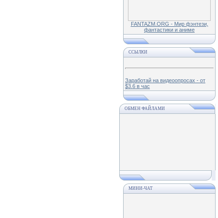
FANTAZM.ORG - Мир фэнтези,
фантастики и аниме
ССЫЛКИ
Заработай на видеоопросах - от
$3.6 в час
ОБМЕН ФАЙЛАМИ
МИНИ-ЧАТ