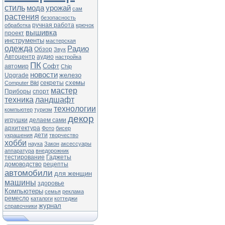
стиль
мода
урожай
сам
растения
безопасность
ручная работа
обработка
крючок
вышивка
проект
инструменты
мастерская
одежда
Радио
Обзор
Звук
Автоцентр
аудио
настройка
ПК
Софт
автомир
Chip
новости
железо
Upgrade
схемы
секреты
Computer Bild
мастер
Приборы
спорт
техника
ландшафт
технологии
компьютер
туризм
декор
игрушки
делаем сами
архитектура
Фото
бисер
дети
украшения
творчество
хобби
наука
Закон
аксессуары
аппаратура
внедорожник
тестирование
Гаджеты
домоводство
рецепты
автомобили
для женщин
машины
здоровье
Компьютеры
семья
реклама
ремесло
каталоги
коттеджи
журнал
справочники