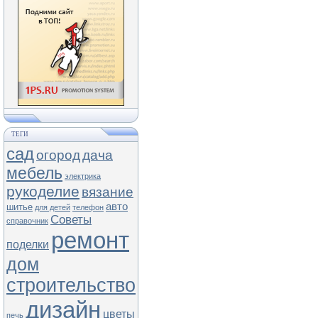
ТЕГИ
сад
огород
дача
мебель
электрика
рукоделие
вязание
авто
шитье
для детей
телефон
Советы
справочник
ремонт
поделки
дом
строительство
дизайн
цветы
печь