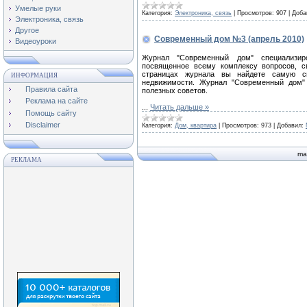
Умелые руки
Категория:
Электроника, связь
|
Просмотров:
907
|
Доба
Электроника, связь
Другое
Современный дом №3 (апрель 2010)
Видеоуроки
Журнал "Современный дом" специализиро
посвященное всему комплексу вопросов, с
страницах журнала вы найдете самую св
ИНФОРМАЦИЯ
недвижимости. Журнал "Современный дом" 
Правила сайта
полезных советов.
Реклама на сайте
...
Читать дальше »
Помощь сайту
Disclaimer
Категория:
Дом, квартира
|
Просмотров:
973
|
Добавил:
ma
РЕКЛАМА