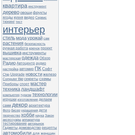
квартира
инструмент
дерево
овощи
фрукты
ягоды
кухня
видео
Сервис
тюнинг
тест
интерьер
стиль
мода
урожай
сам
растения
безопасность
ручная работа
проект
крючок
вышивка
инструменты
одежда
Обзор
мастерская
Радио
Автоцентр
аудио
ПК
Софт
автомир
настройка
новости
железо
Upgrade
Chip
схемы
секреты
Computer Bild
мастер
Приборы
спорт
техника
ландшафт
технологии
компьютер
туризм
игрушки
делаем
изготовление
декор
сами
архитектура
дети
Фото
бисер
украшения
хобби
творчество
наука
Закон
аксессуары
аппаратура
тестирование
авторынок
Гаджеты
домоводство
рецепты
автомобили
для женщин