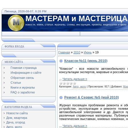
Пятница, 2026-08-07, 6:26 PM
МАСТЕРАМ и МАСТЕРИЦ
новости, книги, статьи, журналы, схемы, инструкции, проекты, видеоуроки и фото
ФОРМА ВХОДА
Главная
»
2010
»
Июнь
»
19
Клаксон №11 (июнь 2010)
МЕНЮ САЙТА
Главная страница
"Клаксон" - все новости автомобильного
консультации экспертов, мировые и российск
Информация о сайте
Обратная связь
...
Читать дальше »
Статьи
Категория:
Авто, мото
|
Просмотров:
917
|
Добавил:
Mas
Книги и журналы
FAQ о заработке
Ремонт & Сервис №5 (май 2010)
Журнал посвящен проблемам ремонта и обс
КАТЕГОРИИ РАЗДЕЛА
устройстве, эксплуатации и ремонте телеви
автомобильной электронике и др. Даются п
Новости сайта
различные справочные материалы. Публикуе
Дом, квартира
тематических выставках, книжных новинках, н
Дача, огород
...
Читать дальше »
Авто, мото