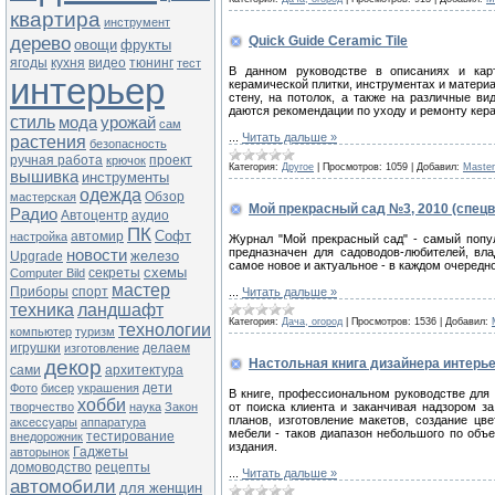
квартира
инструмент
дерево
Quick Guide Ceramic Tile
овощи
фрукты
ягоды
кухня
видео
тюнинг
тест
В данном руководстве в описаниях и кар
интерьер
керамической плитки, инструментах и материа
стену, на потолок, а также на различные ви
даются рекомендации по уходу и ремонту кер
стиль
мода
урожай
сам
...
Читать дальше »
растения
безопасность
ручная работа
проект
крючок
Категория:
Другое
|
Просмотров:
1059
|
Добавил:
Maste
вышивка
инструменты
одежда
Обзор
мастерская
Мой прекрасный сад №3, 2010 (спец
Радио
Автоцентр
аудио
ПК
Софт
автомир
настройка
Журнал "Мой прекрасный сад" - самый попу
предназначен для садоводов-любителей, вла
новости
железо
Upgrade
самое новое и актуальное - в каждом очеред
схемы
секреты
Computer Bild
мастер
Приборы
спорт
...
Читать дальше »
техника
ландшафт
Категория:
Дача, огород
|
Просмотров:
1536
|
Добавил:
технологии
компьютер
туризм
игрушки
делаем
изготовление
декор
Настольная книга дизайнера интерь
сами
архитектура
дети
Фото
бисер
украшения
В книге, профессиональном руководстве для 
хобби
творчество
наука
Закон
от поиска клиента и заканчивая надзором з
планов, изготовление макетов, создание цв
аксессуары
аппаратура
мебели - таков диапазон небольшого по объ
тестирование
внедорожник
издания.
Гаджеты
авторынок
домоводство
рецепты
...
Читать дальше »
автомобили
для женщин