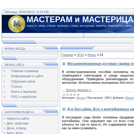
Пятница, 2026-08-07, 9:10 PM
МАСТЕРАМ и МАСТЕРИЦ
новости, книги, статьи, журналы, схемы, инструкции, проекты, видеоуроки и фото
ФОРМА ВХОДА
Главная
»
2010
»
Июнь
»
21
Механизированная дуговая сварка п
МЕНЮ САЙТА
Главная страница
В иллюстрированном пособии изложены пр
плавящимся электродом в среде защитны
Информация о сайте
оборудовании. Приведены рекомендации по
Обратная связь
металлов. Использованы материалы Института
Статьи
...
Читать дальше »
Книги и журналы
FAQ о заработке
Категория:
Другое
|
Просмотров:
1063
|
Добавил:
Maste
Д-р Хессайон. Все о контейнерных р
КАТЕГОРИИ РАЗДЕЛА
В последние годы более половины продавае
Новости сайта
контейнеры. Они окружают нас со всех сто
Дом, квартира
объекту не так-то просто. Из содержания кни
Дача, огород
как за ними ухаживать.
Авто, мото