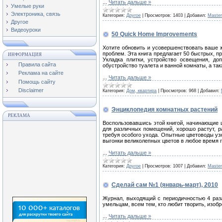
...
Читать дальше »
Умелые руки
Электроника, связь
Категория:
Другое
|
Просмотров:
1403
|
Добавил:
Maste
Другое
Видеоуроки
50 Quick Home Improvements
Хотите обновить и усовершенствовать ваше 
проблем. Эта книга предлагает 50 быстрых, п
ИНФОРМАЦИЯ
Укладка плитки, устройство освещения, д
Правила сайта
обустройство туалета и ванной комнаты, а так
Реклама на сайте
...
Читать дальше »
Помощь сайту
Disclaimer
Категория:
Дом, квартира
|
Просмотров:
968
|
Добавил:
Энциклопедия комнатных растений
РЕКЛАМА
Воспользовавшись этой книгой, начинающие ц
для различных помещений, хорошо растут, р
требуя особого ухода. Опытные цветоводы уз
выгонки великолепных цветов в любое время г
...
Читать дальше »
Категория:
Другое
|
Просмотров:
1007
|
Добавил:
Maste
Сделай сам №1 (январь-март), 2010
Журнал, выходящий с периодичностью 4 раз
умельцам, всем тем, кто любит творить, изобре
...
Читать дальше »