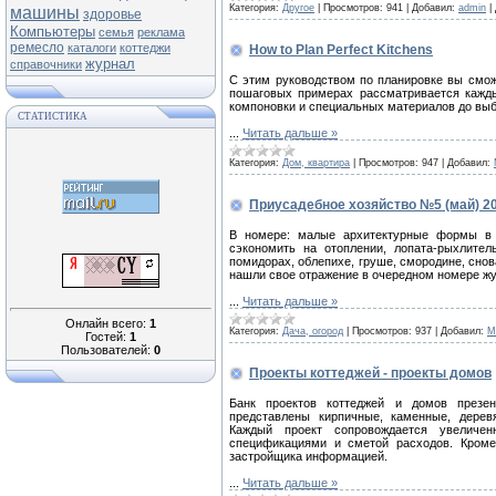
Категория:
Другое
|
Просмотров:
941
|
Добавил:
admin
|
машины
здоровье
Компьютеры
семья
реклама
ремесло
каталоги
коттеджи
How to Plan Perfect Kitchens
журнал
справочники
С этим руководством по планировке вы смож
пошаговых примерах рассматривается кажды
компоновки и специальных материалов до выб
СТАТИСТИКА
...
Читать дальше »
Категория:
Дом, квартира
|
Просмотров:
947
|
Добавил:
Приусадебное хозяйство №5 (май) 2
В номере: малые архитектурные формы в с
сэкономить на отоплении, лопата-рыхлител
помидорах, облепихе, груше, смородине, снов
нашли свое отражение в очередном номере жу
...
Читать дальше »
Онлайн всего:
1
Категория:
Дача, огород
|
Просмотров:
937
|
Добавил:
M
Гостей:
1
Пользователей:
0
Проекты коттеджей - проекты домов
Банк проектов коттеджей и домов презент
представлены кирпичные, каменные, деревя
Каждый проект сопровождается увеличен
спецификациями и сметой расходов. Кроме
застройщика информацией.
...
Читать дальше »