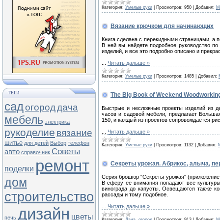
Категория:
Умелые руки
|
Просмотров:
950
|
Добавил:
M
Вязание крючком для начинающих
Книга сделана с перекидными страницами, а 
В ней вы найдете подробное руководство по
изделий, и все это подробно описано и прекр
...
Читать дальше »
Категория:
Умелые руки
|
Просмотров:
1485
|
Добавил:
ТЕГИ
The Big Book of Weekend Woodworkin
сад
огород
дача
Быстрые и несложные проекты изделий из де
часов и садовой мебели, предлагает Больша
мебель
150, и каждый из проектов сопровождается р
электрика
рукоделие
вязание
...
Читать дальше »
шитье
для детей
Выбор
телефон
Категория:
Умелые руки
|
Просмотров:
1132
|
Добавил:
Советы
авто
справочник
ремонт
Секреты урожая. Абрикос, алыча, пе
поделки
Серия брошюр "Секреты урожая" (приложение 
дом
В сферу ее внимания попадают все культуры,
винограда до капусты. Освещаются также ко
строительство
рассады и тому подобное.
...
Читать дальше »
дизайн
цветы
печь
Категория:
Дача, огород
|
Просмотров:
913
|
Добавил:
M