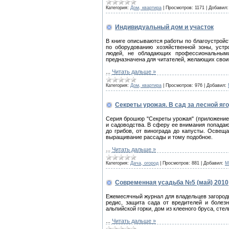
Категория:
Дом, квартира
|
Просмотров:
1171
|
Добавил:
Индивидуальный дом и участок
В книге описываются работы по благоустройс
по оборудованию хозяйственной зоны, устр
людей, не обладающих профессиональными
предназначена для читателей, желающих свои
...
Читать дальше »
Категория:
Дом, квартира
|
Просмотров:
976
|
Добавил:
Секреты урожая. В сад за лесной яг
Серия брошюр "Секреты урожая" (приложение 
и садоводства. В сферу ее внимания попадаю
до грибов, от винограда до капусты. Освеща
выращивание рассады и тому подобное.
...
Читать дальше »
Категория:
Дача, огород
|
Просмотров:
881
|
Добавил:
M
Современная усадьба №5 (май) 2010
Ежемесячный журнал для владельцев загородн
редис, защита сада от вредителей и болезн
альпийской горки, дом из клееного бруса, сте
...
Читать дальше »