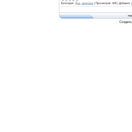
Категория:
Дом, квартира
|
Просмотров:
908
|
Добавил:
ma
Создат