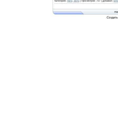
Категория:
Авто, мото
|
Просмотров:
757
|
Добавил:
wml
ma
Создат