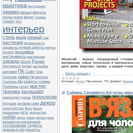
квартира
инструмент
дерево
овощи
фрукты
ягоды
кухня
видео
Сервис
тюнинг
тест
интерьер
стиль
мода
урожай
сам
растения
безопасность
ручная работа
обработка
крючок
вышивка
проект
инструменты
мастерская
Woodcraft - журнал, посвященный столяр
одежда
Радио
Обзор
материалов, новые технологии и оригинальн
Автоцентр
аудио
настройка
дачи, дома, квартиры, гаража - в каждом оче
ПК
Софт
автомир
Chip
...
Читать дальше »
новости
железо
Upgrade
схемы
секреты
Computer Bild
Категория:
Другое
|
Просмотров:
776
|
Добавил:
Master
мастер
Приборы
спорт
техника
ландшафт
Сабрина. Спецвипуск №4 (осiнь-зима 
технологии
компьютер
туризм
декор
игрушки
делаем сами
архитектура
Фото
бисер
дети
украшения
творчество
хобби
наука
Закон
аксессуары
аппаратура
внедорожник
тестирование
Гаджеты
домоводство
рецепты