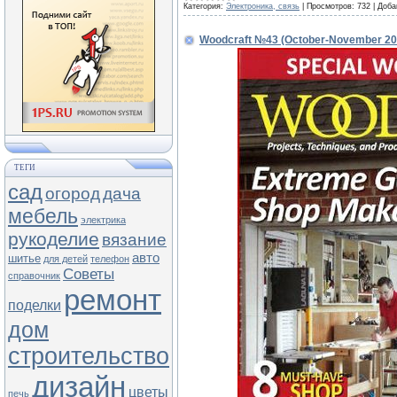
Категория:
Электроника, связь
|
Просмотров:
732
|
Доба
Woodcraft №43 (October-November 20
ТЕГИ
сад
огород
дача
мебель
электрика
рукоделие
вязание
авто
шитье
для детей
телефон
Советы
справочник
ремонт
поделки
дом
строительство
дизайн
цветы
печь