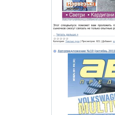
Этот спецвыпуск поможет вам проложить п
сыночков смогут связать не только опытные 
...
Читать дальше »
Категория:
Умелые руки
|
Просмотров:
821
|
Добавил:
w
Автопредложение №10 (октябрь 2011