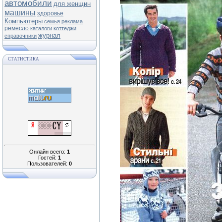
автомобили
для женщин
машины
здоровье
Компьютеры
семья
реклама
ремесло
каталоги
коттеджи
журнал
справочники
СТАТИСТИКА
Онлайн всего:
1
Гостей:
1
Пользователей:
0