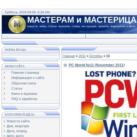
Суббота, 2026-08-08, 6:28 AM
МАСТЕРАМ и МАСТЕРИЦ
новости, книги, статьи, журналы, схемы, инструкции, проекты, видеоуроки и фото
ФОРМА ВХОДА
Главная
»
2011
»
Октябрь
»
10
PC World №11 (November 2011)
МЕНЮ САЙТА
Главная страница
Информация о сайте
Обратная связь
Статьи
Книги и журналы
FAQ о заработке
КАТЕГОРИИ РАЗДЕЛА
Новости сайта
Дом, квартира
Дача, огород
Авто, мото