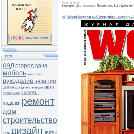
Категория:
Дом, квартира
|
Просмотров:
813
|
Добавил:
Wood Мастер №5 (сентябрь-октябрь 2
ТЕГИ
сад
огород
дача
мебель
электрика
рукоделие
вязание
авто
шитье
для детей
телефон
Советы
справочник
ремонт
поделки
дом
строительство
дизайн
цветы
печь