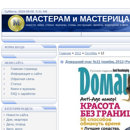
Суббота, 2026-08-08, 5:31 AM
МАСТЕРАМ и МАСТЕРИЦ
новости, книги, статьи, журналы, схемы, инструкции, проекты, видеоуроки и фото
ФОРМА ВХОДА
Главная
»
2011
»
Октябрь
»
12
Домашний очаг №11 (ноябрь 2011) Р
МЕНЮ САЙТА
Главная страница
Информация о сайте
Обратная связь
Статьи
Книги и журналы
FAQ о заработке
КАТЕГОРИИ РАЗДЕЛА
Новости сайта
Дом, квартира
Дача, огород
Авто, мото