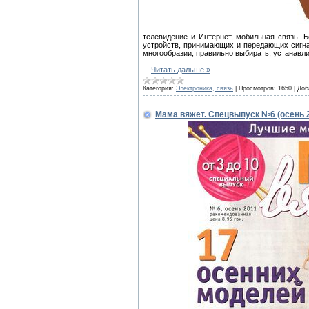
телевидение и Интернет, мобильная связь. 
устройств, принимающих и передающих сигна
многообразии, правильно выбирать, устанавли
...
Читать дальше »
Категория:
Электроника, связь
|
Просмотров:
1650
|
Доб
Мама вяжет. Спецвыпуск №6 (осень 