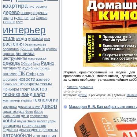
квартира
инструмент
дерево
овощи
фрукты
ягоды
кухня
видео
Сервис
тюнинг
тест
интерьер
стиль
мода
урожай
сам
растения
безопасность
ручная работа
обработка
крючок
вышивка
проект
инструменты
мастерская
одежда
Радио
Обзор
Звук
Автоцентр
аудио
настройка
ПК
Журнал, ориентированный на людей, для
Софт
автомир
Chip
профессиональных мебельщиков, дачнико
новости
железо
Upgrade
заполнить свой досуг увлекательнейшим хобб
схемы
секреты
Computer Bild
...
Читать дальше »
мастер
Приборы
спорт
техника
ландшафт
Категория:
Другое
|
Просмотров:
909
|
Добавил:
Master
технологии
компьютер
туризм
декор
игрушки
делаем сами
Массорин В. В. Как собрать антенны 
архитектура
Фото
бисер
дети
украшения
творчество
хобби
наука
Закон
аксессуары
тестирование
аппаратура
Гаджеты
домоводство
рецепты
автомобили
для женщин