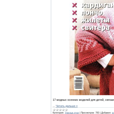
17 модных осенних моделей для детей, связа
...
Читать дальше »
Категория:
Умелые руки
|
Просмотров:
783
|
Добавил:
w