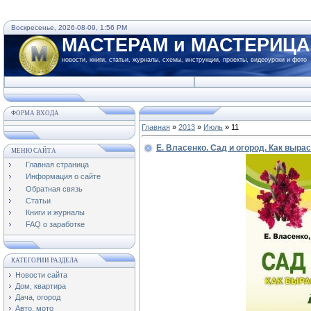
Воскресенье, 2026-08-09, 1:56 PM
МАСТЕРАМ и МАСТЕРИЦ
новости, книги, статьи, журналы, схемы, инструкции, проекты, видеоуроки и фото
ФОРМА ВХОДА
Главная
»
2013
»
Июль
»
11
Е. Власенко. Сад и огород. Как вырас
МЕНЮ САЙТА
Главная страница
Информация о сайте
Обратная связь
Статьи
Книги и журналы
FAQ о заработке
КАТЕГОРИИ РАЗДЕЛА
Новости сайта
Дом, квартира
Дача, огород
Авто, мото