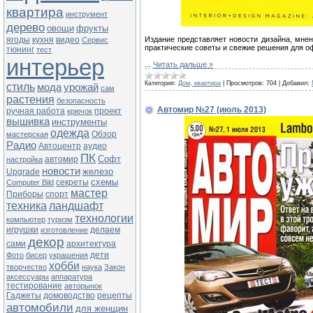
квартира
инструмент
дерево
овощи
фрукты
ягоды
кухня
видео
Издание представляет новости дизайна, мне
Сервис
практические советы и свежие решения для о
тюнинг
тест
интерьер
...
Читать дальше »
Категория:
Дом, квартира
|
Просмотров:
704
|
Добавил:
стиль
мода
урожай
сам
растения
безопасность
Автомир №27 (июль 2013)
ручная работа
проект
крючок
вышивка
инструменты
одежда
Обзор
мастерская
Радио
Автоцентр
аудио
ПК
Софт
автомир
настройка
новости
железо
Upgrade
схемы
секреты
Computer Bild
мастер
Приборы
спорт
техника
ландшафт
технологии
компьютер
туризм
игрушки
делаем
изготовление
декор
сами
архитектура
дети
Фото
бисер
украшения
хобби
творчество
наука
Закон
аксессуары
аппаратура
тестирование
авторынок
Гаджеты
домоводство
рецепты
автомобили
для женщин