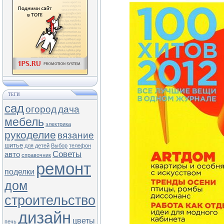
ТЕГИ
сад
огород
дача
мебель
электрика
рукоделие
вязание
шитье
для детей
Выбор
телефон
Советы
авто
справочник
ремонт
поделки
дом
строительство
дизайн
цветы
печь