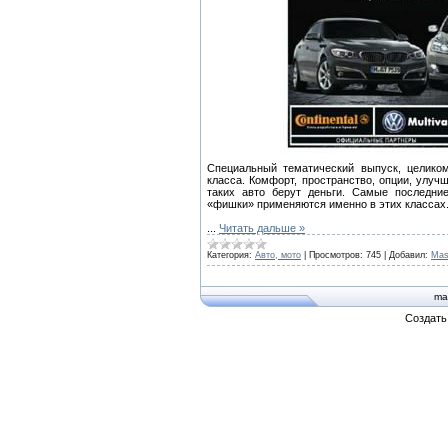
Специальный тематический выпуск, целико
класса. Комфорт, пространство, опции, улуч
таких авто берут деньги. Самые последние
«фишки» применяются именно в этих классах
...
Читать дальше »
Категория:
Авто, мото
|
Просмотров:
745
|
Добавил:
Mas
ma
Создат