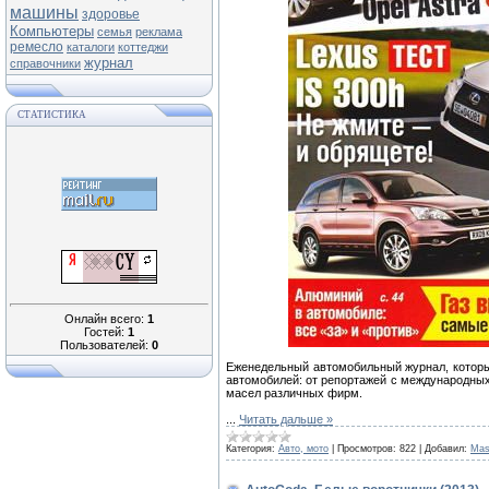
машины
здоровье
Компьютеры
семья
реклама
ремесло
каталоги
коттеджи
журнал
справочники
СТАТИСТИКА
Онлайн всего:
1
Гостей:
1
Пользователей:
0
Еженедельный автомобильный журнал, котор
автомобилей: от репортажей с международны
масел различных фирм.
...
Читать дальше »
Категория:
Авто, мото
|
Просмотров:
822
|
Добавил:
Mas