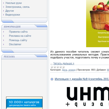
Умелые руки
Электроника, связь
Другое
Видеоуроки
ИНФОРМАЦИЯ
Правила сайта
Реклама на сайте
Помощь сайту
Disclaimer
Из данного пособия читатель сможет узнат
использованием уникальных методик. Практ
РЕКЛАМА
подобрать участок, подготовить почву и ухажи
...
Читать дальше »
Категория:
Дача, огород
|
Просмотров:
893
|
Добавил:
M
Интерьер + дизайн №9 (сентябрь 201