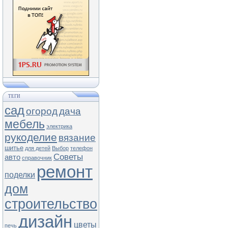
ТЕГИ
сад
огород
дача
мебель
электрика
рукоделие
вязание
шитье
для детей
Выбор
телефон
Советы
авто
справочник
ремонт
поделки
дом
строительство
дизайн
цветы
печь