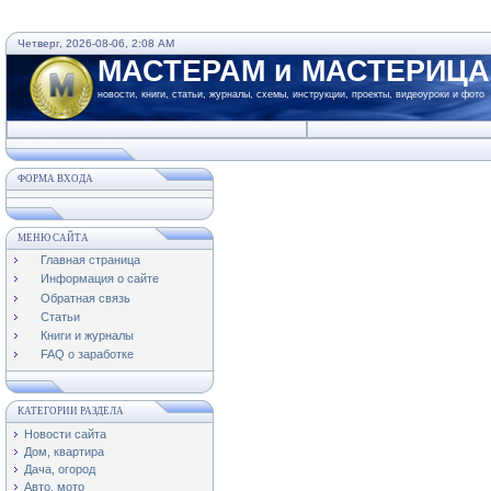
Четверг, 2026-08-06, 2:08 AM
МАСТЕРАМ и МАСТЕРИЦ
новости, книги, статьи, журналы, схемы, инструкции, проекты, видеоуроки и фото
ФОРМА ВХОДА
МЕНЮ САЙТА
Главная страница
Информация о сайте
Обратная связь
Статьи
Книги и журналы
FAQ о заработке
КАТЕГОРИИ РАЗДЕЛА
Новости сайта
Дом, квартира
Дача, огород
Авто, мото