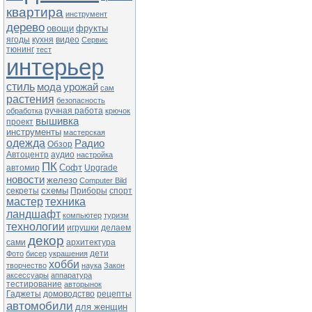
квартира
инструмент
дерево
овощи
фрукты
ягоды
кухня
видео
Сервис
тюнинг
тест
интерьер
стиль
мода
урожай
сам
растения
безопасность
ручная работа
обработка
крючок
вышивка
проект
инструменты
мастерская
одежда
Радио
Обзор
Автоцентр
аудио
настройка
ПК
Софт
автомир
Upgrade
новости
железо
Computer Bild
схемы
секреты
Приборы
спорт
мастер
техника
ландшафт
компьютер
туризм
технологии
игрушки
делаем
декор
сами
архитектура
дети
Фото
бисер
украшения
хобби
творчество
наука
Закон
аксессуары
аппаратура
тестирование
авторынок
Гаджеты
домоводство
рецепты
автомобили
для женщин