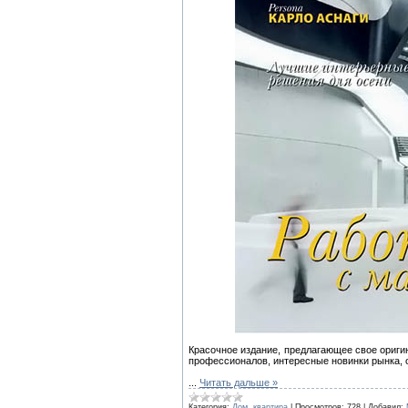
Красочное издание, предлагающее свое ориги
профессионалов, интересные новинки рынка, о
...
Читать дальше »
Категория:
Дом, квартира
|
Просмотров:
728
|
Добавил: