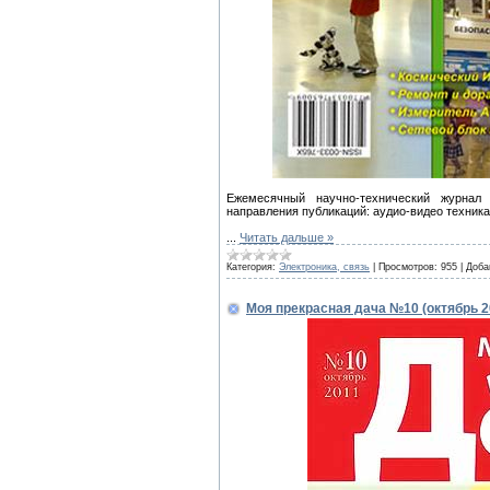
Ежемесячный научно-технический журнал
направления публикаций: аудио-видео техника
...
Читать дальше »
Категория:
Электроника, связь
|
Просмотров:
955
|
Доба
Моя прекрасная дача №10 (октябрь 2