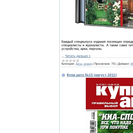
Каждый спецвыпуск издания посвящен опреде
специалисты и журналисты. А также сами чи
устройства, арки, перголы.
...
Читать дальше »
Категория:
Дача, огород
|
Просмотров:
751
|
Добавил:
M
Купи авто №15 (август 2011)