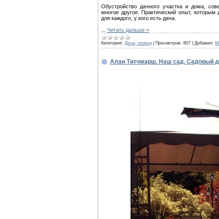
Обустройство дачного участка и дома, сов
многое другое. Практический опыт, которым
для каждого, у кого есть дача.
...
Читать дальше »
Категория:
Дача, огород
|
Просмотров:
807
|
Добавил:
M
Алан Титчмарш. Наш сад. Садовый 