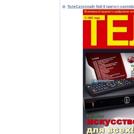
ТелеСателлайт №8-9 (август-сентябр