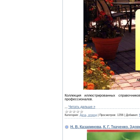
Коллекция иллюстрированных справочник
профессионалов.
...
Читать дальше »
Категория:
Дача, огород
|
Просмотров:
1356
|
Добавил:
Н. В. Казаринова, К. Г. Ткаченко. Зд