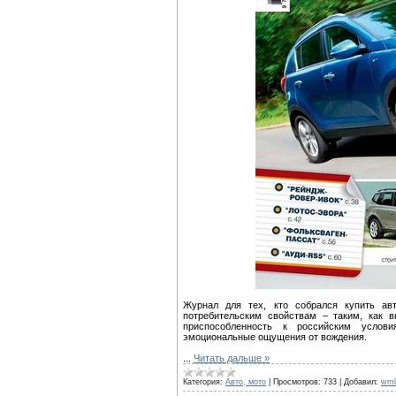
Журнал для тех, кто собрался купить ав
потребительским свойствам – таким, как в
приспособленность к российским условия
эмоциональные ощущения от вождения.
...
Читать дальше »
Категория:
Авто, мото
|
Просмотров:
733
|
Добавил:
wml