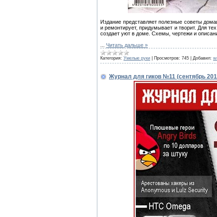
Издание представляет полезные советы домаш
и ремонтирует, придумывает и творит. Для те
создает уют в доме. Схемы, чертежи и описан
...
Читать дальше »
Категория:
Умелые руки
|
Просмотров:
745
|
Добавил:
w
Журнал для гиков №11 (сентябрь 201