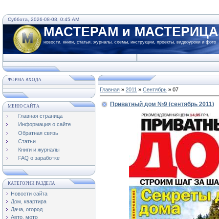
Суббота, 2026-08-08, 0:45 AM
МАСТЕРАМ и МАСТЕРИЦ
новости, книги, статьи, журналы, схемы, инструкции, проекты, видеоуроки и фото
ФОРМА ВХОДА
Главная
»
2011
»
Сентябрь
»
07
Приватный дом №9 (сентябрь 2011)
МЕНЮ САЙТА
Главная страница
Информация о сайте
Обратная связь
Статьи
Книги и журналы
FAQ о заработке
КАТЕГОРИИ РАЗДЕЛА
Новости сайта
Дом, квартира
Дача, огород
Авто, мото