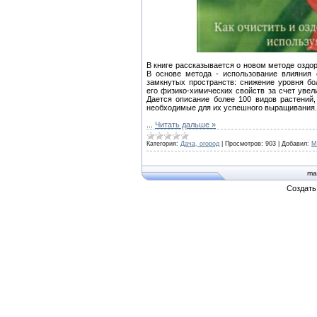
В книге рассказывается о новом методе озд
В основе метода - использование влияния
замкнутых пространств: снижение уровня б
его физико-химических свойств за счет увел
Дается описание более 100 видов растений
необходимые для их успешного выращивания.
...
Читать дальше »
Категория:
Дача, огород
|
Просмотров:
903
|
Добавил:
M
ma
Создат