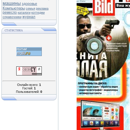
машины
здоровье
Компьютеры
семья
реклама
ремесло
каталоги
коттеджи
журнал
справочники
СТАТИСТИКА
Онлайн всего:
1
Гостей:
1
Пользователей:
0