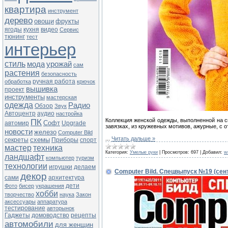
квартира
инструмент
дерево
овощи
фрукты
ягоды
кухня
видео
Сервис
тюнинг
тест
интерьер
стиль
мода
урожай
сам
растения
безопасность
ручная работа
обработка
крючок
вышивка
проект
инструменты
мастерская
одежда
Радио
Обзор
Звук
Автоцентр
аудио
настройка
ПК
Коллекция женской одежды, выполненной на сп
Софт
автомир
Upgrade
завязках, из кружевных мотивов, ажурные, с 
новости
железо
Computer Bild
...
Читать дальше »
схемы
секреты
Приборы
спорт
мастер
техника
Категория:
Умелые руки
|
Просмотров:
697
|
Добавил:
w
ландшафт
компьютер
туризм
технологии
игрушки
делаем
Computer Bild. Спецвыпуск №19 (сен
декор
сами
архитектура
дети
Фото
бисер
украшения
хобби
творчество
наука
Закон
аксессуары
аппаратура
тестирование
авторынок
Гаджеты
домоводство
рецепты
автомобили
для женщин