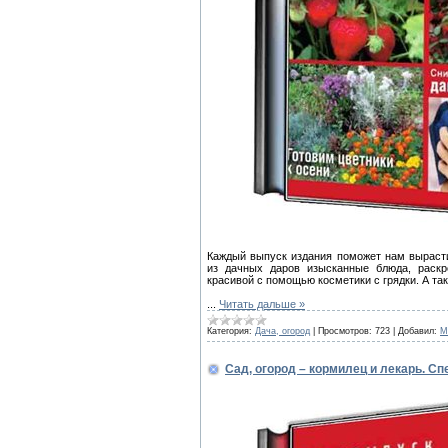
Каждый выпуск издания поможет нам вырасти
из дачных даров изысканные блюда, раскр
красивой с помощью косметики с грядки. А та
...
Читать дальше »
Категория:
Дача, огород
|
Просмотров:
723
|
Добавил:
M
Сад, огород – кормилец и лекарь. С