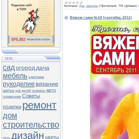
Категория:
Дом, квартира
|
Просмотров:
729
|
Добавил:
Вяжем сами №18 (сентябрь 2011)
ТЕГИ
сад
огород
дача
мебель
электрика
рукоделие
вязание
авто
шитье
для детей
телефон
Советы
справочник
ремонт
поделки
дом
строительство
дизайн
цветы
печь