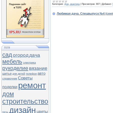
Категория:
Дом, квартира
|
Просмотров:
807
|
Добавил:
Любимая дача. Спецвыпуск №4 (сент
ТЕГИ
сад
огород
дача
мебель
электрика
рукоделие
вязание
авто
шитье
для детей
телефон
Советы
справочник
ремонт
поделки
дом
строительство
дизайн
цветы
печь