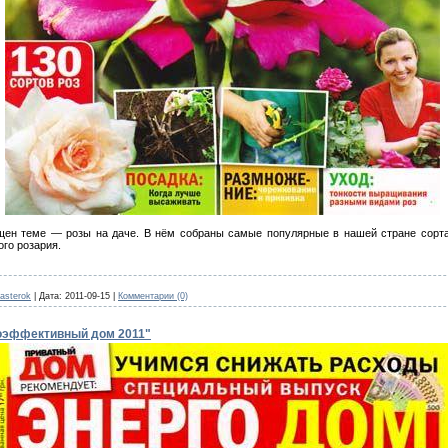
ен теме — розы на даче. В нём собраны самые популярные в нашей стране сорта
го розария.
asterok
|
Дата:
2011-09-15
|
Комментарии (0)
оэффективный дом 2011"