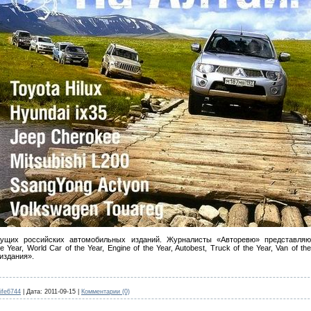
дущих российских автомобильных изданий. Журналисты «Авторевю» представля
Year, World Car of the Year, Engine of the Year, Autobest, Truck of the Year, Van of 
издания».
ife6744
|
Дата:
2011-09-15
|
Комментарии (0)