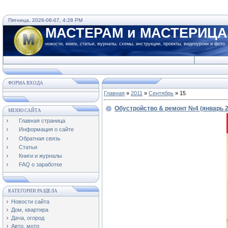
Пятница, 2026-08-07, 4:28 PM
МАСТЕРАМ и МАСТЕРИЦ
новости, книги, статьи, журналы, схемы, инструкции, проекты, видеоуроки и фото
ФОРМА ВХОДА
Главная
»
2011
»
Сентябрь
»
15
Обустройство & ремонт №4 (январь 2
МЕНЮ САЙТА
Главная страница
Информация о сайте
Обратная связь
Статьи
Книги и журналы
FAQ о заработке
КАТЕГОРИИ РАЗДЕЛА
Новости сайта
Дом, квартира
Дача, огород
Авто, мото