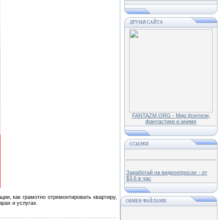
ДРУЗЬЯ САЙТА
FANTAZM.ORG - Мир фэнтези,
фантастики и аниме
ССЫЛКИ
Заработай на видеоопросах - от
$3.6 в час
ии, как грамотно отремонтировать квартиру,
ОБМЕН ФАЙЛАМИ
рах и услугах.