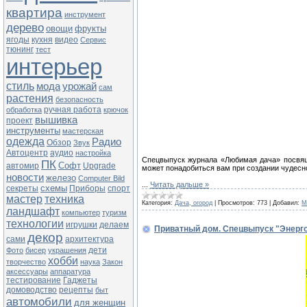
квартира
инструмент
дерево
овощи
фрукты
ягоды
кухня
видео
Сервис
тюнинг
тест
интерьер
стиль
мода
урожай
сам
растения
безопасность
ручная работа
обработка
крючок
вышивка
проект
инструменты
мастерская
одежда
Радио
Обзор
Звук
Автоцентр
аудио
настройка
Спецвыпуск журнала «Любимая дача» посвящ
ПК
Софт
автомир
Upgrade
может понадобиться вам при создании чудесно
новости
железо
Computer Bild
...
Читать дальше »
схемы
секреты
Приборы
спорт
мастер
техника
Категория:
Дача, огород
|
Просмотров:
773
|
Добавил:
M
ландшафт
компьютер
туризм
технологии
игрушки
делаем
Приватный дом. Спецвыпуск "Энерг
декор
сами
архитектура
дети
Фото
бисер
украшения
хобби
творчество
наука
Закон
аксессуары
аппаратура
тестирование
Гаджеты
домоводство
рецепты
быт
автомобили
для женщин