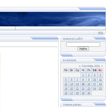
·
RSS
ПОИСК ПО САЙТУ
КАЛЕНДАРЬ
«
Сентябрь 2011
»
Пн
Вт
Ср
Чт
Пт
Сб
Вс
1
2
3
4
5
6
7
8
9
10
11
12
13
14
15
16
17
18
19
20
21
22
23
24
25
26
27
28
29
30
ТОВАРЫ ДЛЯ ВАС