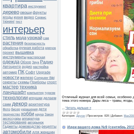
квартира
инструмент
дерево
овощи
фрукты
ягоды
кухня
видео
Сервис
тюнинг
тест
интерьер
стиль
мода
урожай
сам
растения
безопасность
ручная работа
обработка
крючок
вышивка
проект
инструменты
мастерская
одежда
Радио
Обзор
Звук
Автоцентр
аудио
настройка
ПК
Софт
автомир
Upgrade
новости
железо
Computer Bild
схемы
секреты
Приборы
спорт
мастер
техника
ландшафт
компьютер
туризм
технологии
Отличный журнал для всей семьи, особенно д
игрушки
делаем
тема этого номера: Дары леса – травы, ягоды, 
декор
сами
архитектура
...
Читать дальше »
дети
Фото
бисер
украшения
хобби
творчество
наука
Закон
Категория:
Другое
|
Просмотров:
828
|
Добавил:
Max200
аксессуары
аппаратура
тестирование
авторынок
Гаджеты
домоводство
рецепты
Идеи вашего дома №9 (сентябрь 201
автомобили
для женщин