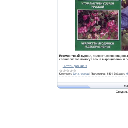
Ежемесячный журнал, полностью посвященный
специалистов помогут вам в выращивании и п
...
Читать дальше »
Категория:
Дача, огород
|
Просмотров:
839
|
Добавил:
M
ma
Создат