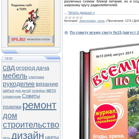
различных схемах блоков питания, но и соз
широкому кругу радиолюбителей.
...
Читать дальше »
Категория:
Электроника, связь
|
Просмотров:
1274
|
Доб
По совету всему свету №15 (август 2
ТЕГИ
сад
огород
дача
мебель
электрика
рукоделие
вязание
авто
шитье
для детей
телефон
Советы
справочник
ремонт
поделки
дом
строительство
дизайн
цветы
печь