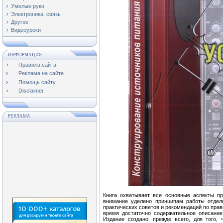
Умелые руки
Электроника, связь
Другое
Видеоуроки
ИНФОРМАЦИЯ
Правила сайта
Реклама на сайте
Помощь сайту
Disclaimer
РЕКЛАМА
Книга охватывает все основные аспекты п
внимание уделено принципам работы отдел
практических советов и рекомендаций по прав
время достаточно содержательное описани
Издание создано, прежде всего, для того,