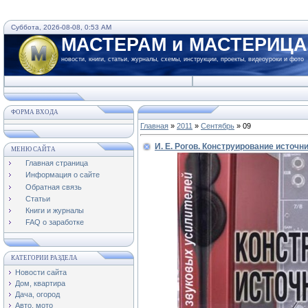
Суббота, 2026-08-08, 0:53 AM
МАСТЕРАМ и МАСТЕРИЦ
новости, книги, статьи, журналы, схемы, инструкции, проекты, видеоуроки и фото
ФОРМА ВХОДА
Главная
»
2011
»
Сентябрь
»
09
И. Е. Рогов. Конструирование источ
МЕНЮ САЙТА
Главная страница
Информация о сайте
Обратная связь
Статьи
Книги и журналы
FAQ о заработке
КАТЕГОРИИ РАЗДЕЛА
Новости сайта
Дом, квартира
Дача, огород
Авто, мото