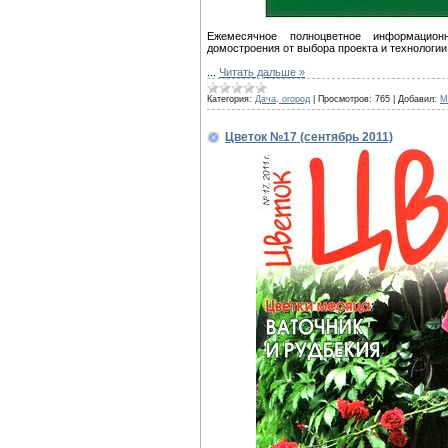
Ежемесячное полноцветное информацио
домостроения от выбора проекта и технологии
...
Читать дальше »
Категория:
Дача, огород
|
Просмотров:
765
|
Добавил:
M
Цветок №17 (сентябрь 2011)