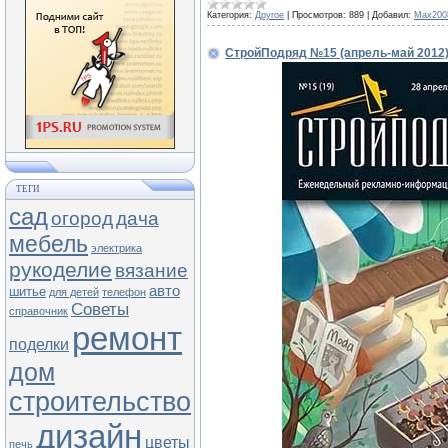
Категория:
Другое
|
Просмотров:
889
|
Добавил:
Max200
СтройПодряд №15 (апрель-май 2012
ТЕГИ
сад
огород
дача
мебель
электрика
рукоделие
вязание
авто
шитье
для детей
телефон
Советы
справочник
ремонт
поделки
дом
строительство
дизайн
цветы
печь