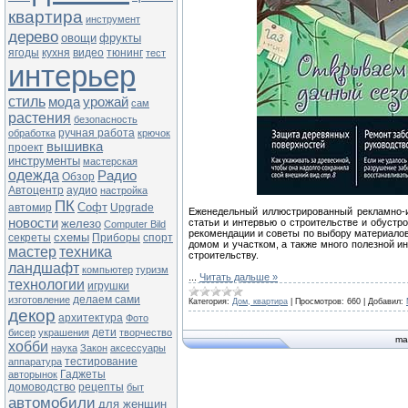
квартира
инструмент
дерево
овощи
фрукты
ягоды
кухня
видео
тюнинг
тест
интерьер
стиль
мода
урожай
сам
растения
безопасность
ручная работа
обработка
крючок
вышивка
проект
инструменты
мастерская
одежда
Радио
Обзор
Автоцентр
аудио
настройка
ПК
Софт
автомир
Upgrade
Еженедельный иллюстрированный рекламно-и
новости
железо
статьи и интервью о строительстве и обустр
Computer Bild
рекомендации и советы по выбору материалов
схемы
секреты
Приборы
спорт
домом и участком, а также много полезной и
мастер
техника
строительству.
ландшафт
компьютер
туризм
...
Читать дальше »
технологии
игрушки
делаем сами
изготовление
Категория:
Дом, квартира
|
Просмотров:
660
|
Добавил:
декор
архитектура
Фото
дети
бисер
украшения
творчество
ma
хобби
наука
Закон
аксессуары
тестирование
аппаратура
Гаджеты
авторынок
домоводство
рецепты
быт
автомобили
для женщин