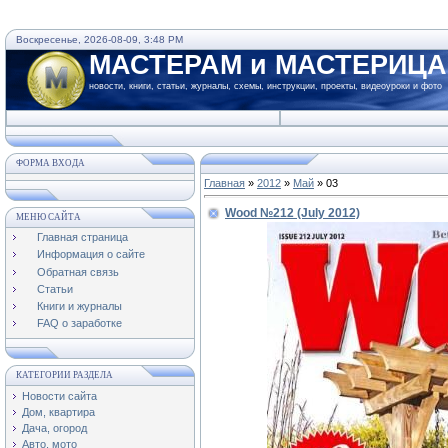
Воскресенье, 2026-08-09, 3:48 PM
МАСТЕРАМ и МАСТЕРИЦ
новости, книги, статьи, журналы, схемы, инструкции, проекты, видеоуроки и фото
ФОРМА ВХОДА
Главная
»
2012
»
Май
»
03
Wood №212 (July 2012)
МЕНЮ САЙТА
Главная страница
Информация о сайте
Обратная связь
Статьи
Книги и журналы
FAQ о заработке
КАТЕГОРИИ РАЗДЕЛА
Новости сайта
Дом, квартира
Дача, огород
Авто, мото