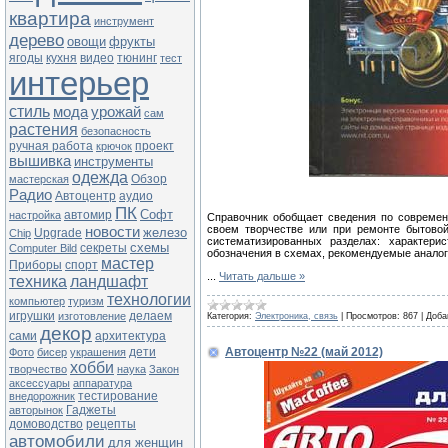
квартира
инструмент
дерево
овощи
фрукты
ягоды
кухня
видео
тюнинг
тест
интерьер
стиль
мода
урожай
сам
растения
безопасность
ручная работа
проект
крючок
вышивка
инструменты
одежда
Обзор
мастерская
Радио
Автоцентр
аудио
ПК
Софт
автомир
настройка
Справочник обобщает сведения по современ
своем творчестве или при ремонте бытово
новости
железо
Upgrade
Chip
систематизированных разделах: характерис
схемы
секреты
Computer Bild
обозначения в схемах, рекомендуемые аналог
мастер
Приборы
спорт
...
Читать дальше »
техника
ландшафт
технологии
компьютер
туризм
игрушки
делаем
изготовление
Категория:
Электроника, связь
|
Просмотров:
867
|
Доба
декор
сами
архитектура
дети
Автоцентр №22 (май 2012)
Фото
бисер
украшения
хобби
творчество
наука
Закон
аксессуары
аппаратура
тестирование
внедорожник
Гаджеты
авторынок
домоводство
рецепты
автомобили
для женщин