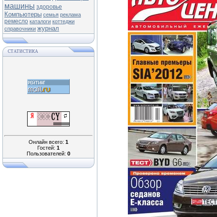
машины
здоровье
Компьютеры
семья
реклама
ремесло
каталоги
коттеджи
журнал
справочники
СТАТИСТИКА
Онлайн всего:
1
Гостей:
1
Пользователей:
0