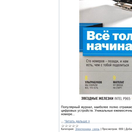
Популярный журнал, наиболее полно отражаю
цифровых устройств. Уникальные ежемесячные
номере...
...
Читать дальше »
Категория:
Электроника, связь
|
Просмотров:
669
|
Доба