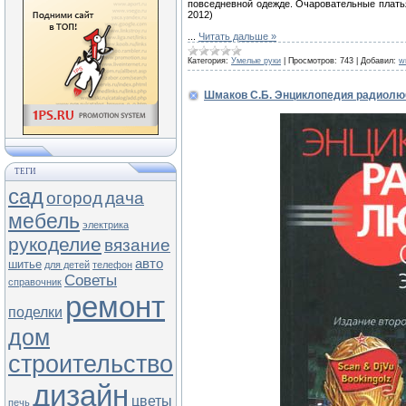
повседневной одежде. Очаровательные плать
2012)
...
Читать дальше »
Категория:
Умелые руки
|
Просмотров:
743
|
Добавил:
w
Шмаков С.Б. Энциклопедия радиолю
ТЕГИ
сад
огород
дача
мебель
электрика
рукоделие
вязание
авто
шитье
для детей
телефон
Советы
справочник
ремонт
поделки
дом
строительство
дизайн
цветы
печь