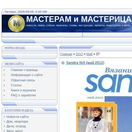
Четверг, 2026-08-06, 4:46 AM
МАСТЕРАМ и МАСТЕРИЦ
новости, книги, статьи, журналы, схемы, инструкции, проекты, видеоуроки и фото
ФОРМА ВХОДА
Главная
»
2012
»
Май
»
27
Sandra №5 (май 2012)
МЕНЮ САЙТА
Главная страница
Информация о сайте
Обратная связь
Статьи
Книги и журналы
FAQ о заработке
КАТЕГОРИИ РАЗДЕЛА
Новости сайта
Дом, квартира
Дача, огород
Авто, мото