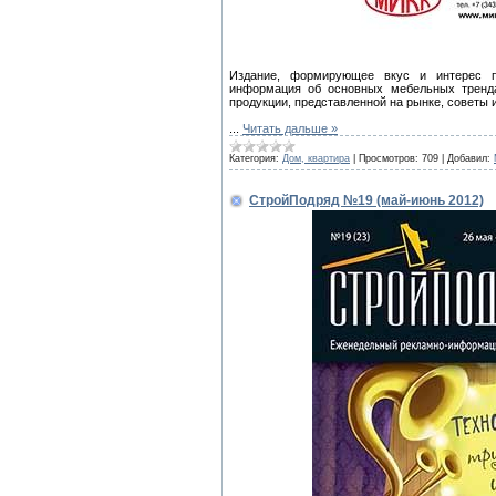
Издание, формирующее вкус и интерес п
информация об основных мебельных тренда
продукции, представленной на рынке, советы 
...
Читать дальше »
Категория:
Дом, квартира
|
Просмотров:
709
|
Добавил:
СтройПодряд №19 (май-июнь 2012)