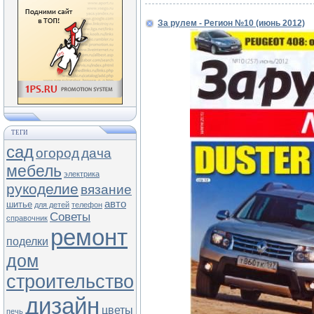
За рулем - Регион №10 (июнь 2012)
ТЕГИ
сад
огород
дача
мебель
электрика
рукоделие
вязание
авто
шитье
для детей
телефон
Советы
справочник
ремонт
поделки
дом
строительство
дизайн
цветы
печь