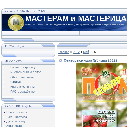
Четверг, 2026-08-06, 4:52 AM
МАСТЕРАМ и МАСТЕРИЦ
новости, книги, статьи, журналы, схемы, инструкции, проекты, видеоуроки и фото
ФОРМА ВХОДА
Главная
»
2012
»
Май
»
25
Сеньор помидор №5 (май 2012)
МЕНЮ САЙТА
Главная страница
Информация о сайте
Обратная связь
Статьи
Книги и журналы
FAQ о заработке
КАТЕГОРИИ РАЗДЕЛА
Новости сайта
Дом, квартира
Дача, огород
Авто, мото