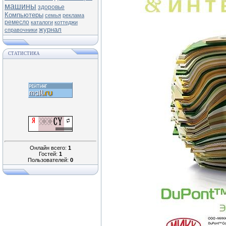
машины
здоровье
Компьютеры
семья
реклама
ремесло
каталоги
коттеджи
журнал
справочники
СТАТИСТИКА
Онлайн всего:
1
Гостей:
1
Пользователей:
0