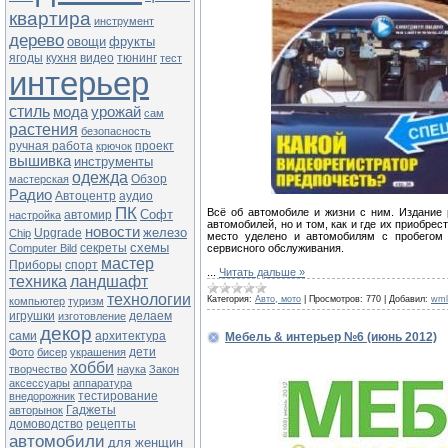
квартира
инструмент
дерево
овощи
фрукты
ягоды
кухня
видео
тюнинг
тест
интерьер
стиль
мода
урожай
сам
растения
безопасность
ручная работа
проект
крючок
вышивка
инструменты
одежда
Обзор
мастерская
Радио
Автоцентр
аудио
ПК
Всё об автомобиле и жизни с ним. Издание 
Софт
автомир
настройка
автомобилей, но и том, как и где их приобрес
новости
железо
Upgrade
Chip
место уделено и автомобилям с пробегом
схемы
секреты
Computer Bild
сервисного обслуживания.
мастер
Приборы
спорт
...
Читать дальше »
техника
ландшафт
технологии
Категория:
Авто, мото
|
Просмотров:
770
|
Добавил:
wml
компьютер
туризм
игрушки
делаем
изготовление
декор
сами
архитектура
Мебель & интерьер №6 (июнь 2012)
дети
Фото
бисер
украшения
хобби
творчество
наука
Закон
аксессуары
аппаратура
тестирование
внедорожник
Гаджеты
авторынок
домоводство
рецепты
автомобили
для женщин