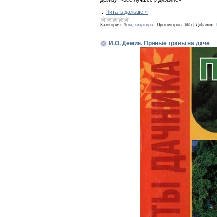
девизу: «Все лучшее в дизайне».
...
Читать дальше »
Категория:
Дом, квартира
|
Просмотров:
665
|
Добавил:
И.О. Демин. Пряные травы на даче